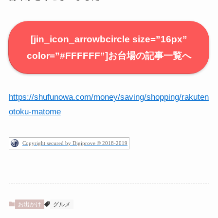
[jin_icon_arrowbcircle size=”16px”
color=”#FFFFFF”]
お台場の記事一覧へ
https://shufunowa.com/money/saving/shopping/rakuten
otoku-matome
Copyright secured by Digiprove © 2018-2019
お出かけ
グルメ