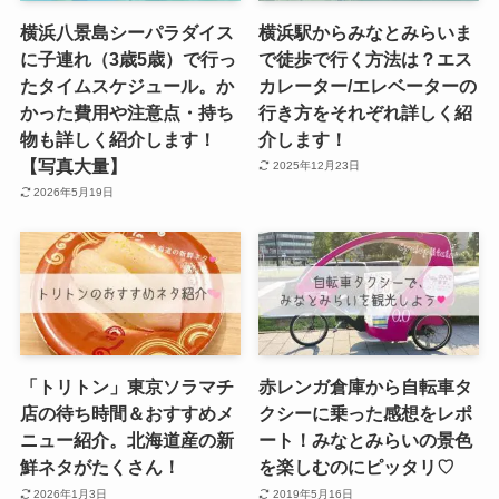
横浜八景島シーパラダイス
横浜駅からみなとみらいま
に子連れ（3歳5歳）で行っ
で徒歩で行く方法は？エス
たタイムスケジュール。か
カレーター/エレベーターの
かった費用や注意点・持ち
行き方をそれぞれ詳しく紹
物も詳しく紹介します！
介します！
【写真大量】
2025年12月23日
2026年5月19日
「トリトン」東京ソラマチ
赤レンガ倉庫から自転車タ
店の待ち時間＆おすすめメ
クシーに乗った感想をレポ
ニュー紹介。北海道産の新
ート！みなとみらいの景色
鮮ネタがたくさん！
を楽しむのにピッタリ♡
2026年1月3日
2019年5月16日