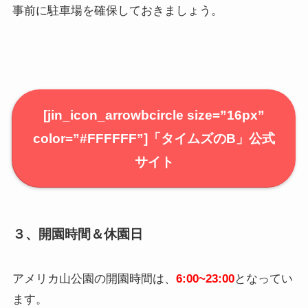
事前に駐車場を確保しておきましょう。
[jin_icon_arrowbcircle size=”16px”
color=”#FFFFFF”]
「タイムズのB」公式
サイト
３、開園時間＆休園日
アメリカ山公園の開園時間は、
6:00~23:00
となってい
ます。