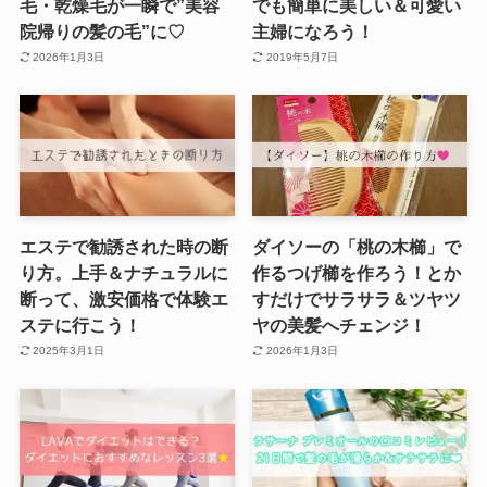
毛・乾燥毛が一瞬で”美容
でも簡単に美しい＆可愛い
院帰りの髪の毛”に♡
主婦になろう！
2026年1月3日
2019年5月7日
エステで勧誘された時の断
ダイソーの「桃の木櫛」で
り方。上手＆ナチュラルに
作るつげ櫛を作ろう！とか
断って、激安価格で体験エ
すだけでサラサラ＆ツヤツ
ステに行こう！
ヤの美髪へチェンジ！
2025年3月1日
2026年1月3日