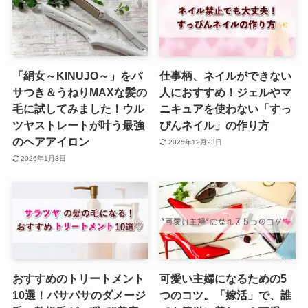
「絹女～KINUJO～」をパ
仕事柄、ネイルができない
サつき＆うねりMAXな髪の
人におすすめ！ジェルやマ
毛に試してみました！ウル
ニキュアを使わない「すっ
ツヤストレートが叶う最強
ぴんネイル」の作り方
のヘアアイロン
2025年12月23日
2026年1月3日
おすすめのトリートメント
可愛い主婦になるための5
10選！パサパサのダメージ
つのコツ。「嫁活」で、誰