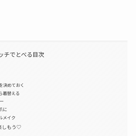
ッチでとべる目次
”を決めておく
ら着替える
ー
爪に
ルメイク
楽しもう♡