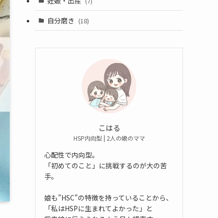
妊娠・出産
(7)
自分磨き
(18)
こはる
HSP内向型 | 2人の娘のママ
心配性で内向型。
「初めてのこと」に挑戦するのが大の苦
手。
娘も”HSC”の特徴を持っていることから、
「私はHSPに生まれてよかった」と