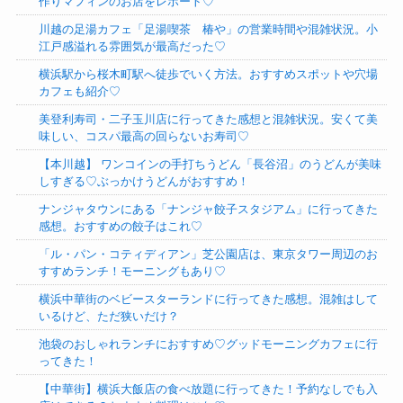
作りマフィンのお店をレポート♡
川越の足湯カフェ「足湯喫茶 椿や」の営業時間や混雑状況。小
江戸感溢れる雰囲気が最高だった♡
横浜駅から桜木町駅へ徒歩でいく方法。おすすめスポットや穴場
カフェも紹介♡
美登利寿司・二子玉川店に行ってきた感想と混雑状況。安くて美
味しい、コスパ最高の回らないお寿司♡
【本川越】 ワンコインの手打ちうどん「長谷沼」のうどんが美味
しすぎる♡ぶっかけうどんがおすすめ！
ナンジャタウンにある「ナンジャ餃子スタジアム」に行ってきた
感想。おすすめの餃子はこれ♡
「ル・パン・コティディアン」芝公園店は、東京タワー周辺のお
すすめランチ！モーニングもあり♡
横浜中華街のベビースターランドに行ってきた感想。混雑はして
いるけど、ただ狭いだけ？
池袋のおしゃれランチにおすすめ♡グッドモーニングカフェに行
ってきた！
【中華街】横浜大飯店の食べ放題に行ってきた！予約なしでも入