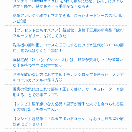
ヨシケイ「Lovyu(ラビュ)」を5日間頼んだ感想。お試しだけでも
注文可能で、献立を考える手間がなくなる★
簡単アレンジ♡誰でもマネできる、余ったミートソースの活用レ
シピ5選
【プレゼントにもオススメ】新感覚！京橋千疋屋の新商品「飲む
フルーツゼリー」を試してみた！
洗濯機の節約術。コースを〇〇にするだけで水道代が３０％の節
約、電気代はなんと半額に！
食材宅配「Oisix(オイシックス)」は、野菜が美味しい！野菜嫌い
な子を持つママにおすすめ♡
お酒が飲めない方におすすめ！モナンシロップを使った、ノンア
ルコールカクテルの作り方♡
暖房の電気代はこれで節約！正しく使い、サーキュレーターと併
用することで効率アップ♡
【レシピ】里芋嫌いな方必見！里芋が苦手な人でも食べられる里
芋の揚げ出しを作ってみた
【レシピ】超簡単！「温玉アボカドユッケ」はおうち居酒屋や家
飲みにピッタリ！