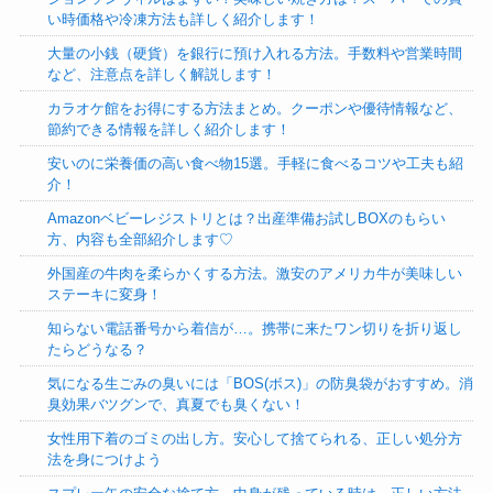
い時価格や冷凍方法も詳しく紹介します！
大量の小銭（硬貨）を銀行に預け入れる方法。手数料や営業時間
など、注意点を詳しく解説します！
カラオケ館をお得にする方法まとめ。クーポンや優待情報など、
節約できる情報を詳しく紹介します！
安いのに栄養価の高い食べ物15選。手軽に食べるコツや工夫も紹
介！
Amazonベビーレジストリとは？出産準備お試しBOXのもらい
方、内容も全部紹介します♡
外国産の牛肉を柔らかくする方法。激安のアメリカ牛が美味しい
ステーキに変身！
知らない電話番号から着信が…。携帯に来たワン切りを折り返し
たらどうなる？
気になる生ごみの臭いには「BOS(ボス)」の防臭袋がおすすめ。消
臭効果バツグンで、真夏でも臭くない！
女性用下着のゴミの出し方。安心して捨てられる、正しい処分方
法を身につけよう