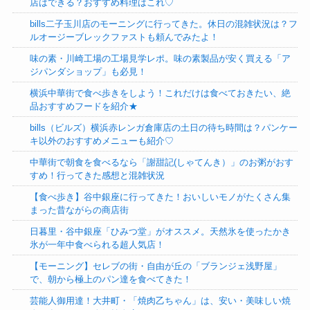
店はできる？おすすめ料理はこれ♡
bills二子玉川店のモーニングに行ってきた。休日の混雑状況は？フ
ルオージーブレックファストも頼んでみたよ！
味の素・川崎工場の工場見学レポ。味の素製品が安く買える「ア
ジパンダショップ」も必見！
横浜中華街で食べ歩きをしよう！これだけは食べておきたい、絶
品おすすめフードを紹介★
bills（ビルズ）横浜赤レンガ倉庫店の土日の待ち時間は？パンケー
キ以外のおすすめメニューも紹介♡
中華街で朝食を食べるなら「謝甜記(しゃてんき）」のお粥がおす
すめ！行ってきた感想と混雑状況
【食べ歩き】谷中銀座に行ってきた！おいしいモノがたくさん集
まった昔ながらの商店街
日暮里・谷中銀座「ひみつ堂」がオススメ。天然氷を使ったかき
氷が一年中食べられる超人気店！
【モーニング】セレブの街・自由が丘の「ブランジェ浅野屋」
で、朝から極上のパン達を食べてきた！
芸能人御用達！大井町・「焼肉乙ちゃん」は、安い・美味しい焼