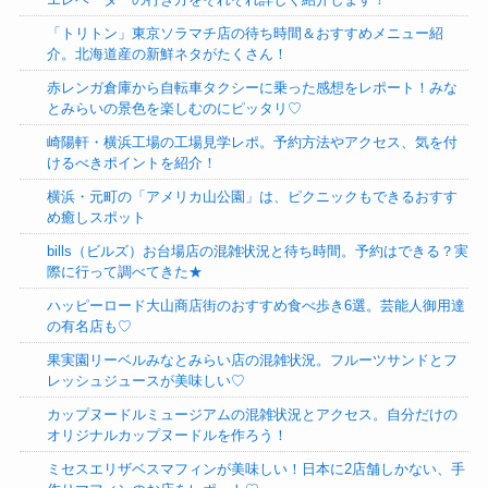
「トリトン」東京ソラマチ店の待ち時間＆おすすめメニュー紹
介。北海道産の新鮮ネタがたくさん！
赤レンガ倉庫から自転車タクシーに乗った感想をレポート！みな
とみらいの景色を楽しむのにピッタリ♡
崎陽軒・横浜工場の工場見学レポ。予約方法やアクセス、気を付
けるべきポイントを紹介！
横浜・元町の「アメリカ山公園」は、ピクニックもできるおすす
め癒しスポット
bills（ビルズ）お台場店の混雑状況と待ち時間。予約はできる？実
際に行って調べてきた★
ハッピーロード大山商店街のおすすめ食べ歩き6選。芸能人御用達
の有名店も♡
果実園リーベルみなとみらい店の混雑状況。フルーツサンドとフ
レッシュジュースが美味しい♡
カップヌードルミュージアムの混雑状況とアクセス。自分だけの
オリジナルカップヌードルを作ろう！
ミセスエリザベスマフィンが美味しい！日本に2店舗しかない、手