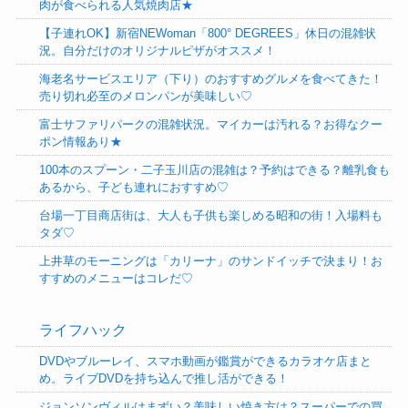
肉が食べられる人気焼肉店★
【子連れOK】新宿NEWoman「800° DEGREES」休日の混雑状
況。自分だけのオリジナルピザがオススメ！
海老名サービスエリア（下り）のおすすめグルメを食べてきた！
売り切れ必至のメロンパンが美味しい♡
富士サファリパークの混雑状況。マイカーは汚れる？お得なクー
ポン情報あり★
100本のスプーン・二子玉川店の混雑は？予約はできる？離乳食も
あるから、子ども連れにおすすめ♡
台場一丁目商店街は、大人も子供も楽しめる昭和の街！入場料も
タダ♡
上井草のモーニングは「カリーナ」のサンドイッチで決まり！お
すすめのメニューはコレだ♡
ライフハック
DVDやブルーレイ、スマホ動画が鑑賞ができるカラオケ店まと
め。ライブDVDを持ち込んで推し活ができる！
ジョンソンヴィルはまずい？美味しい焼き方は？スーパーでの買