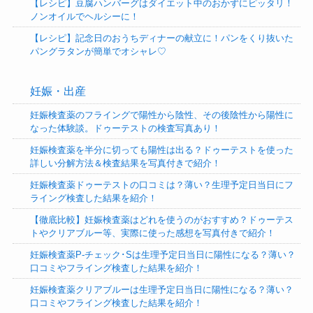
【レシピ】豆腐ハンバーグはダイエット中のおかずにピッタリ！
ノンオイルでヘルシーに！
【レシピ】記念日のおうちディナーの献立に！パンをくり抜いた
パングラタンが簡単でオシャレ♡
妊娠・出産
妊娠検査薬のフライングで陽性から陰性、その後陰性から陽性に
なった体験談。ドゥーテストの検査写真あり！
妊娠検査薬を半分に切っても陽性は出る？ドゥーテストを使った
詳しい分解方法＆検査結果を写真付きで紹介！
妊娠検査薬ドゥーテストの口コミは？薄い？生理予定日当日にフ
ライング検査した結果を紹介！
【徹底比較】妊娠検査薬はどれを使うのがおすすめ？ドゥーテス
トやクリアブルー等、実際に使った感想を写真付きで紹介！
妊娠検査薬P-チェック･Sは生理予定日当日に陽性になる？薄い？
口コミやフライング検査した結果を紹介！
妊娠検査薬クリアブルーは生理予定日当日に陽性になる？薄い？
口コミやフライング検査した結果を紹介！