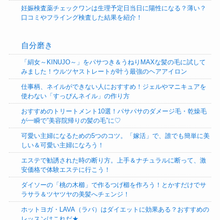
妊娠検査薬チェックワンは生理予定日当日に陽性になる？薄い？
口コミやフライング検査した結果を紹介！
自分磨き
「絹女～KINUJO～」をパサつき＆うねりMAXな髪の毛に試して
みました！ウルツヤストレートが叶う最強のヘアアイロン
仕事柄、ネイルができない人におすすめ！ジェルやマニキュアを
使わない「すっぴんネイル」の作り方
おすすめのトリートメント10選！パサパサのダメージ毛・乾燥毛
が一瞬で”美容院帰りの髪の毛”に♡
可愛い主婦になるための5つのコツ。「嫁活」で、誰でも簡単に美
しい＆可愛い主婦になろう！
エステで勧誘された時の断り方。上手＆ナチュラルに断って、激
安価格で体験エステに行こう！
ダイソーの「桃の木櫛」で作るつげ櫛を作ろう！とかすだけでサ
ラサラ＆ツヤツヤの美髪へチェンジ！
ホットヨガ・LAVA（ラバ）はダイエットに効果ある？おすすめの
レッスンはこれだ★