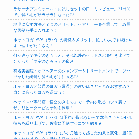
ラサーナプレミオール・お試しセットの口コミレビュー。21日間
で、髪の毛がサラサラになった♡
地毛に戻す方法と３つのメリット。ヘアカラーを卒業して、綺麗
な黒髪を手に入れよう！
ホットヨガLAVA（ラバ）の特徴＆メリット。忙しい人でも続けや
すい理由がたくさん！
何が違う？悟空のきもちと、それ以外のヘッドスパを行き比べて
分かった「悟空のきもち」の良さ
有名美容院・オブヘアーのシャンプー＆トリートメントで、ツヤ
ツヤした綺麗な髪の毛が手に入る♡
ホットヨガと普通のヨガ（常温）の違いは？どっちがおすすめ？
自分に合ったヨガを選ぼう！
ヘッドスパ専門店「悟空のきもち」で、予約を取るコツ＆裏ワ
ザ。リピーターだと予約も簡単！
ホットヨガLAVA（ラバ）は予約が取れないって本当？キャンセル
待ちを繰り上げて、確実に予約するコツも紹介★
ホットヨガLAVA（ラバ）に3ヶ月通って感じた効果と変化。週2回
通っただけで、心も身体も変わった！