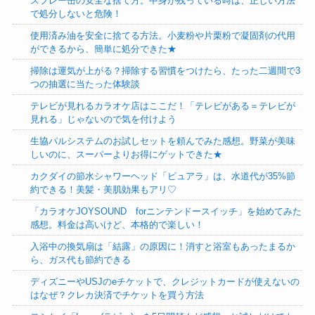
スプレー缶の安全な捨て方。中身が残っている時は、正しい方法
で処分しないと危険！
使用済み油を安全に捨てる方法。小麦粉や片栗粉で凝固剤の代用
ができるから、簡単に処分できた★
掃除は運気が上がる？掃除する習慣をつけたら、たった二週間で3
つの抽選に当たった体験談
テレビが見れるカラオケ店はここだ！「テレビがある＝テレビが
見れる」じゃないので気を付けよう
生協パルシステムのお試しセットを頼んでみた感想。野菜が美味
しいのに、スーパーよりお得にゲットできた★
カクダイの節水シャワーヘッド「ピュアラ」は、水道代が35%節
約できる！美髪・美肌効果もアリ♡
「カラオケJOYSOUND forニンテンドースイッチ」を始めてみた
感想。料金は高いけど、本格的で楽しい！
入浴中の換気扇は「結露」の原因に！消すと浴室もあったまるか
ら、ガス代も節約できる
ディズニーやUSJのeチケットで、クレジットカードが使えないの
はなぜ？クレカ決済でチケットを買う方法